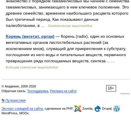
знакомство с порядком гамамелисовых мы начнем с семейства
гамамелисовых, занимающего в нем ключевое положение. Это
древнее семейство, временем наибольшего расцвета которого
был третичный период. Как показывают данные
палеоботаники, в …
Биологическая энциклопедия
Корень (вегетат. орган)
— Корень (radix), один из основных
вегетативных органов листостебельных растений (за
исключением мхов), служащий для прикрепления к субстрату,
поглощения из него воды и питательных веществ, первичного
превращения ряда поглощаемых веществ, синтеза… …
Большая советская энциклопедия
© Академик, 2000-2026
18+
Обратная связь:
Техподдержка
,
Реклама на сайте
👣 Путешествия
Экспорт словарей на сайты
, сделанные на PHP,
Joomla,
Drupal,
WordPress, MODx.