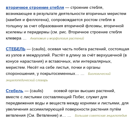
вторичное строение стебля
— строение стебля,
возникающее в результате деятельности вторичных меристем
(камбия и феллогена), сопровождается ростом стебля в
толщину за счет образования вторичной флоэмы, вторичной
ксилемы и перидермы (см. рис. Вторичное строение стебля
клевера …
Анатомия и морфология растений
СТЕБЕЛЬ
— (caulis), осевая часть побега растений, состоящая
из узлов и междоузлий. Растёт в длину за счёт верхушечной (в
конусе нарастания) и вставочных, или интеркалярных,
меристем. Несёт на себе листья, почки и органы
спороношения, у покрытосеменных… …
Биологический
энциклопедический словарь
Стебель
— (caulis) осевой орган высших растений,
вместе с листьями составляющий Побег, служит для
передвижения воды и веществ между корнями и листьями, для
увеличения ассимилирующей поверхности растения путём
ветвления (См. Ветвление) и… …
Большая советская энциклопедия